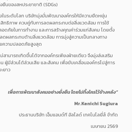
ั่งยืนของสหประชาชาติ (SDGs)
ระดับโลก บริษัทมุ่งมั่นพัฒนาองค์กรให้มีความยืดหยุ่น
ะสิทธิภาพ ควบคู่กับการลดผลกระทบต่อสิ่งแวดล้อม การใช้
ปลอดภัยในการทำงาน และการสร้างคุณค่าร่วมแก่สังคม โดยตั้ง
ลดผลกระทบด้านสิ่งแวดล้อม การมุ่งสู่ความเป็นกลางทาง
วยความปลอดภัยสูงสุด
ม่สามารถเกิดขึ้นได้จากองค์กรเพียงฝ่ายเดียว จึงมุ่งส่งเสริม
ู้มีส่วนได้ส่วนเสีย และสังคม เพื่อขับเคลื่อนองค์กรไปสู่การ
ะยะยาว
เพื่อการพัฒนาสังคมอย่างยั่งยืน โดยไม่ทิ้งใครไว้ข้างหลัง”
Mr.Kenichi Sugiura
ประธานบริษัท เอ็มแอนด์ที อัลไลด์ เทคโนโลยี่ส์ จำกัด
เมษายน 2569