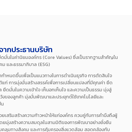
จากประธานบริษัท
โดยยึดมั่นในค่านิยมองค์กร (Core Values) ซึ่งเป็นรากฐานสำคัญใน
ังคม และธรรมาภิบาล (ESG)
กำหนดขึ้นเพื่อเป็นแนวทางในการดำเนินธุรกิจ การตัดสินใจ
ก่ การมุ่งมั่นสร้างสรรค์เพื่อการเปลี่ยนแปลงที่มีคุณค่า ยึด
ึดมั่นในความเข้าใจ เห็นอกเห็นใจ และความเป็นธรรม มุ่งสู่
องลูกค้า มุ่งมั่นพัฒนาและประยุกต์ใช้เทคโนโลยีและ
ยืน
่วยเสริมสร้างความก้าวหน้าให้แก่องค์กร ควบคู่กับการคำนึงถึงผู้
ม โดยมุ่งสร้างความสมดุลในสามมิติของการพัฒนาอย่างยั่งยืน
บคลุมทางสังคม และการคุ้มครองสิ่งแวดล้อม สอดคล้องกับ