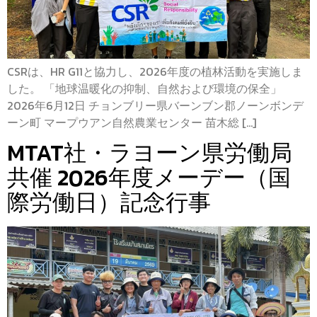
CSRは、HR G11と協力し、2026年度の植林活動を実施しま
した。 「地球温暖化の抑制、自然および環境の保全」
2026年6月12日 チョンブリー県バーンブン郡ノーンボンデ
ーン町 マープウアン自然農業センター 苗木総 […]
MTAT社・ラヨーン県労働局
共催 2026年度メーデー（国
際労働日）記念行事