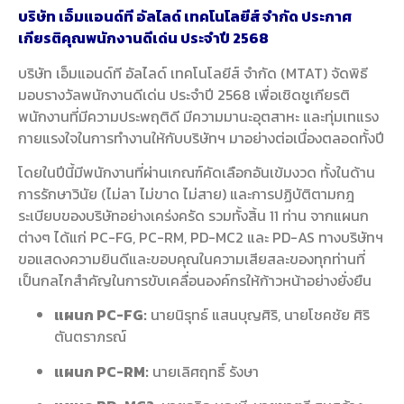
บริษัท เอ็มแอนด์ที อัลไลด์ เทคโนโลยีส์ จำกัด ประกาศ
เกียรติคุณพนักงานดีเด่น ประจำปี 2568
บริษัท เอ็มแอนด์ที อัลไลด์ เทคโนโลยีส์ จำกัด (MTAT) จัดพิธี
มอบรางวัลพนักงานดีเด่น ประจำปี 2568 เพื่อเชิดชูเกียรติ
พนักงานที่มีความประพฤติดี มีความมานะอุตสาหะ และทุ่มเทแรง
กายแรงใจในการทำงานให้กับบริษัทฯ มาอย่างต่อเนื่องตลอดทั้งปี
โดยในปีนี้มีพนักงานที่ผ่านเกณฑ์คัดเลือกอันเข้มงวด ทั้งในด้าน
การรักษาวินัย (ไม่ลา ไม่ขาด ไม่สาย) และการปฏิบัติตามกฎ
ระเบียบของบริษัทอย่างเคร่งครัด รวมทั้งสิ้น 11 ท่าน จากแผนก
ต่างๆ ได้แก่ PC-FG, PC-RM, PD-MC2 และ PD-AS ทางบริษัทฯ
ขอแสดงความยินดีและขอบคุณในความเสียสละของทุกท่านที่
เป็นกลไกสำคัญในการขับเคลื่อนองค์กรให้ก้าวหน้าอย่างยั่งยืน
แผนก PC-FG:
นายนิรุทธ์ แสนบุญศิริ, นายโชคชัย ศิริ
ตันตราภรณ์
แผนก PC-RM:
นายเลิศฤทธิ์ รังษา