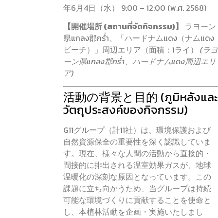
年6月4日（水） 9:00 – 12:00 (พ.ศ. 2568)
【開催場所 (สถานที่จัดกิจกรรม)】
ラヨーン
県แกลง郡กร่ำ、「ハードナムแดง（ナムแดง
ビーチ）」周辺エリア（面積：1ライ）
(ラヨ
ーン県แกลง郡กร่ำ、ハードナムแดง周辺エリ
ア)
活動の背景と目的 (ภูมิหลังและ
วัตถุประสงค์ของกิจกรรม)
G11グループ（計11社）は、環境保護および
自然資源保全の重要性を深く認識していま
す。現在、様々な人間の活動から直接的・
間接的に排出される温室効果ガスが、地球
温暖化の深刻な原因となっています。この
課題に立ち向かうため、当グループは持続
可能な環境づくりに貢献することを使命と
し、本植林活動を企画・実施いたしまし