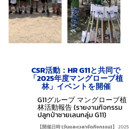
CSR活動：HR G11と共同で
「2025年度マングローブ植
林」イベントを開催
G11グループ マングローブ植
林活動報告 (รายงานกิจกรรม
ปลูกป่าชายเลนกลุ่ม G11)
【開催日時 (วันและเวลาจัดกิจกรรม)】
2025